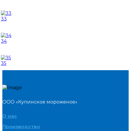
33
34
35
ООО «Купинское мороженое»
О нас
Производство