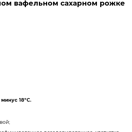
ном вафельном сахарном рожке
минус 18ºС.
вой;