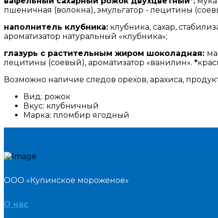
вафельный сахарный рожок двухцветный*:
мука
пшеничная (волокна), эмульгатор - лецитины (соев
наполнитель клубника:
клубника, сахар, стабилиз
ароматизатор натуральный «клубника»;
глазурь с растительным жиром шоколадная:
ма
лецитины (соевый), ароматизатор «ванилин».
*
крас
Возможно наличие следов орехов, арахиса, продук
Вид:
рожок
Вкус:
клубничный
Марка:
пломбир ягодный
ООО «Купинское мороженое»
О нас