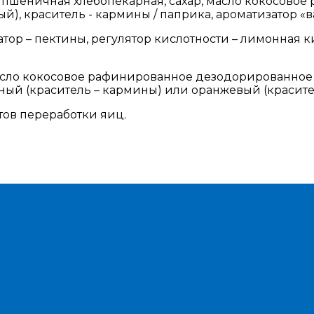
 пшеничная хлебопекарная, сахар, масло кокосовое
ый), краситель - кармины / паприка, ароматизатор «
атор – пектины, регулятор кислотности – лимонная 
сло кокосовое рафинированное дезодорированное от
ный (краситель – кармины) или оранжевый (красител
тов переработки яиц.