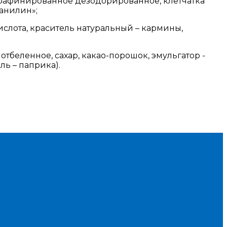
 рафинированное дезодорированное, клетчатка
ванилин»;
кислота, краситель натуральный – кармины,
беленное, сахар, какао-порошок, эмульгатор -
ь – паприка).