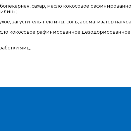
бопекарная, сахар, масло кокосовое рафинированно
нилин»;
сухое, загуститель-пектины, соль, ароматизатор натур
сло кокосовое рафинированное дезодорированное от
работки яиц.