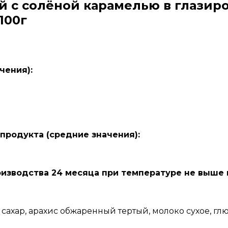
 с солёной карамелью в глазир
100г
чения):
 продукта (средние значения):
изводства 24 месяца при температуре не выше м
, сахар, арахис обжаренный тертый, молоко сухое, г