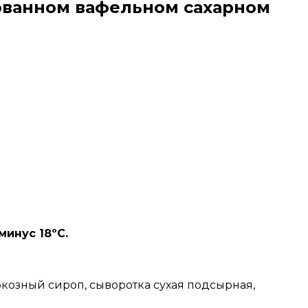
ованном вафельном сахарном
инус 18ºС.
люкозный сироп, сыворотка сухая подсырная,