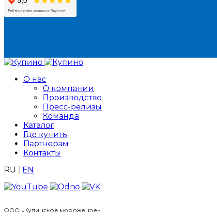
О нас
О компании
Производство
Пресс-релизы
Команда
Каталог
Где купить
Партнерам
Контакты
RU
|
EN
ООО «Купинское мороженое»