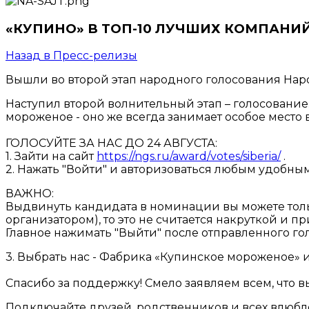
«КУПИНО» В ТОП-10 ЛУЧШИХ КОМПАНИ
Назад в Пресс-релизы
Вышли во второй этап народного голосования На
Наступил второй волнительный этап – голосование
мороженое - оно же всегда занимает особое место в 
ГОЛОСУЙТЕ ЗА НАС ДО 24 АВГУСТА:
1. Зайти на сайт
https://ngs.ru/award/votes/siberia/
.
2. Нажать "Войти" и авторизоваться любым удобны
ВАЖНО:
Выдвинуть кандидата в номинации вы можете толь
организатором), то это не считается накруткой и п
Главное нажимать "Выйти" после отправленного гол
3. Выбрать нас - Фабрика «Купинское мороженое» и
Спасибо за поддержку! Смело заявляем всем, что в
Подключайте друзей, родственников и всех влюбл