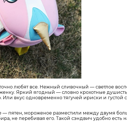
 точно любят все. Нежный сливочный — светлое восп
роженку. Яркий ягодный — словно крохотные душист
ю. Или вкус одновременно тягучей ириски и густой
ежде — пятен, мороженое разместили между двумя б
, не перебивая его. Такой сэндвич удобно есть на 