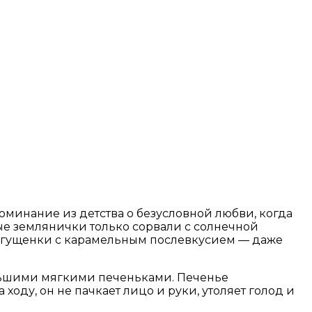
оминание из детства о безусловной любви, когда
ые землянички только сорвали с солнечной
 сгущенки с карамельным послевкусием — даже
ольшими мягкими печеньками. Печенье
ходу, он не пачкает лицо и руки, утоляет голод и