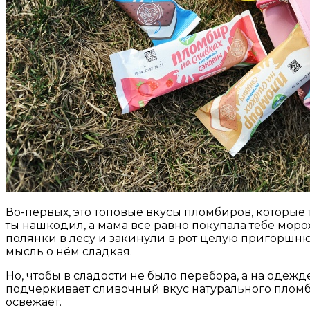
Во-первых, это топовые вкусы пломбиров, которые
ты нашкодил, а мама всё равно покупала тебе мо
полянки в лесу и закинули в рот целую пригоршн
мысль о нём сладкая.
Но, чтобы в сладости не было перебора, а на од
подчеркивает сливочный вкус натурального пломбира
освежает.