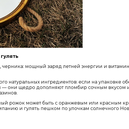
 гулять
 черника: мощный заряд летней энергии и витаминов
ого натуральных ингредиентов: если на упаковке об
ы — они щедро дополняют пломбир сочным вкусом и 
азинов.
ный рожок может быть с оранжевым или красным кр
компанию и гулять пешком по улочкам солнечного Но