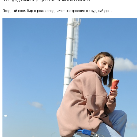
В жару идеально перекусывать сытным мороженым
Ягодный пломбир в рожке поднимет настроение в трудный день