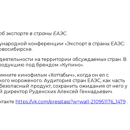
об экспорте в страны ЕАЭС.
дународной конференции «Экспорт в страны ЕАЭС:
овосибирске.
деятельности на территории обсуждаемых стран. В
продукцию под брендом «Купино».
мните кинофильм «Хоттабыч», когда он ел с
ного мороженого. Аудитория стран ЕАЭС, как часть
 безопасный продукт, сохранить ожидания от него у
ный директор Руденских Алексей Геннадьевич.
нтакте
https://vk.com/presstass?w=wall-210951176_1479
.